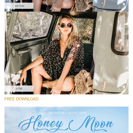
Veuillez sélectionner
Free Instagram Preset #40
Honey Moon
(30 Lr Presets)
Must-Have Collection
(1432 Lr Presets)
Entire Collection
FREE DOWNLOAD
(2067 Lr Presets)
Téléchargement Gratuit