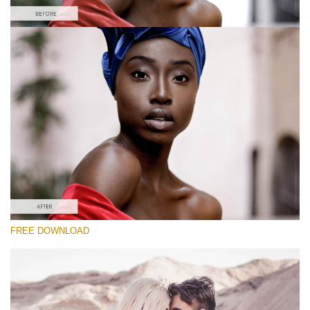
Veuillez sélectionner
Free Instagram Preset #39
Vintage Love
(60 Lr Presets)
Luxe Wedding
(230 Lr Presets)
Must-Have Collection
FREE DOWNLOAD
(1432 Lr Presets)
Téléchargement Gratuit