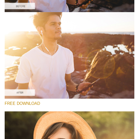
Veuillez sélectionner
Free Lens Flare Overlay #4
Lens Flare
Téléchargement Gratuit
FREE DOWNLOAD