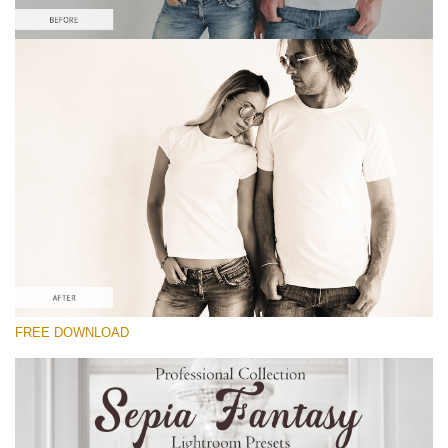
Veuillez sélectionner
Free Sepia Lightroom Preset #5
Sepia Fantasy
(60 Lr Presets)
Matte Complete
(130 Lr Presets)
Entire Collection
FREE DOWNLOAD
(2067 Lr Presets)
Téléchargement Gratuit