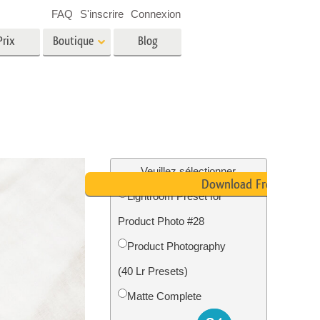
FAQ
S'inscrire
Connexion
Prix
Boutique
Blog
es
Video
LUT professionnelles
Superpositions vidéo
oto pour
Services de retouche photo
immobilière
in
Veuillez sélectionner
Download Free
Lightroom Preset for
e
Product Photo #28
tion
Services de restauration photo
Product Photography
(40 Lr Presets)
Matte Complete