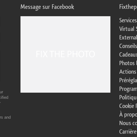
Message sur Facebook
Fixthe
Service
Virtual 
Externa
Conseil
Cadeaux
Photos 
Actions
Prérégl
Program
ur
Politiqu
ified
r
Cookie 
À propo
ers and
Nous co
Carrière