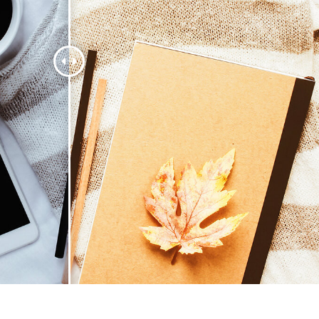
 retouche de produits
Services de retouche de bijoux
Données d'Entraîneme