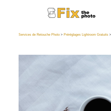
Services de Retouche Photo
>
Préréglages Lightroom Gratuits
Préréglag
Collectio
Services
préréglag
Meilleures
Collecte 
Services d