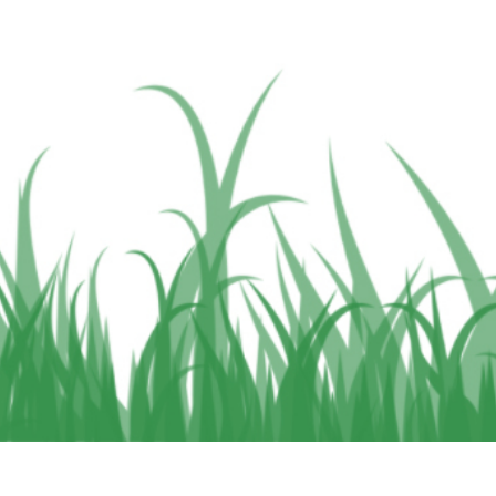
 retouche de produits
Services de retouche de bijoux
Données d'Entraîneme