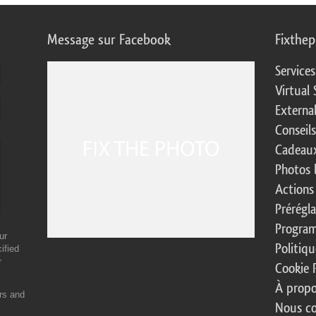
Message sur Facebook
Fixthe
Service
Virtual 
Externa
Conseil
Cadeaux
Photos 
Actions
Prérégl
Program
ur
Politiqu
ified
r
Cookie 
À propo
ers and
Nous co