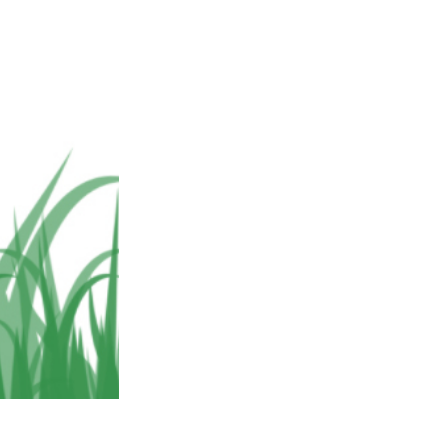
nt IA
Video Editing Services