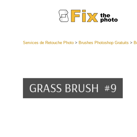
Services de Retouche Photo
>
Brushes Photoshop Gratuits
>
B
Préréglag
Collectio
Services
préréglag
Meilleures
Collecte 
Services d