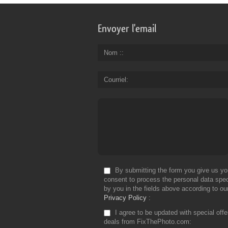
Envoyer l'email
Nom :
Courriel
By submitting the form you give us yo
consent to process the personal data spec
by you in the fields above according to ou
Privacy Policy
I agree to be updated with special off
deals from FixThePhoto.com