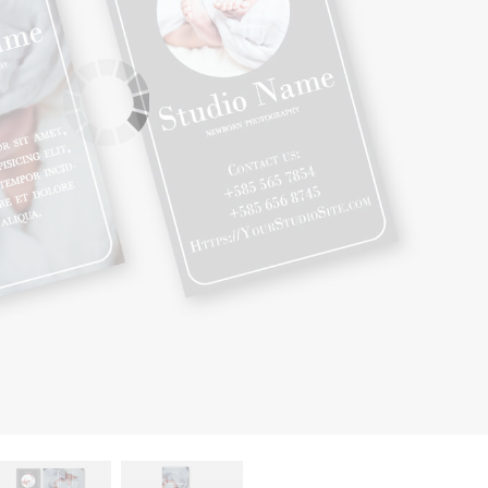
 retouche de produits
Services de retouche de bijoux
Données d'Entraîneme