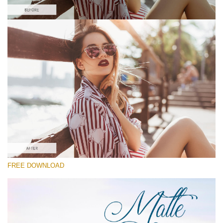
Veuillez sélectionner
Free Matte Preset #4
Matte Dream
(70 Lr Presets)
Matte Complete
(130 Lr Presets)
Must-Have Collection
FREE DOWNLOAD
Téléchargement Gratuit