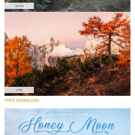
Veuillez sélectionner
Lightroom Fall Preset #14
Honey Moon
(30 Lr Presets)
Wedding Collection
(400 Lr Presets)
Must-Have Collection
FREE DOWNLOAD
(1432 Lr Presets)
Téléchargement Gratuit