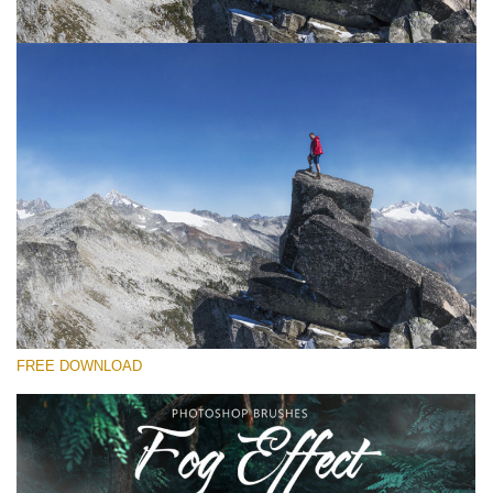
Veuillez sélectionner
Free Ps Brush #2
Fog Effect
(30 Ps Brushes)
Téléchargement Gratuit
FREE DOWNLOAD