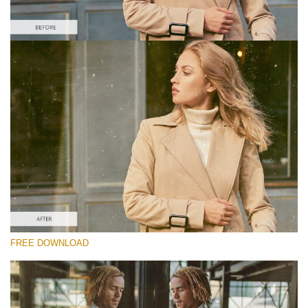
Veuillez sélectionner
Free Video Overlay #4
Film Effect
Téléchargement Gratuit
FREE DOWNLOAD