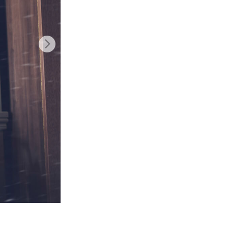
nt IA
Video Editing Services