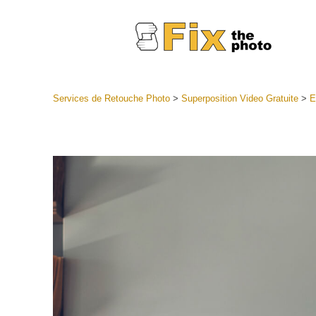
Services de Retouche Photo
>
Superposition Video Gratuite
>
E
Préréglag
Collectio
Services
préréglag
Meilleures
Collecte 
Services d